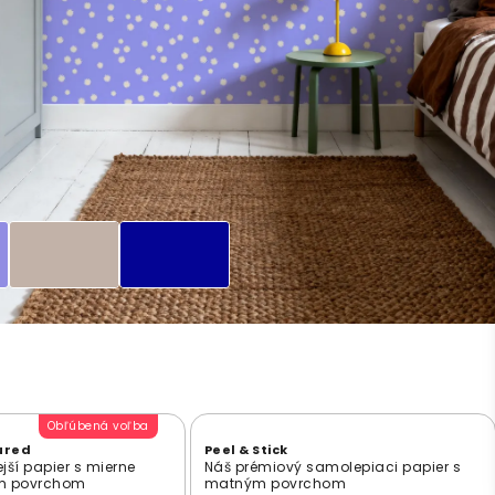
Obľúbená voľba
ured
Peel & Stick
jší papier s mierne
Náš prémiový samolepiaci papier s
ým povrchom
matným povrchom