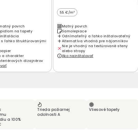
55 €/m²
matný povrch
Matný povrch
epidlom na tapety
Samolepiace
inštalácia
Odnímateľný a ľahko inštalovateľný
 s ľahko štruktúrovanými
Alternatíva vhodná pre nájomníkov
Nie je vhodný na textúrované steny
papier
alebo stropy
 a charakter
Ako nainštalovať
nteriérových dizajnérov
ovať
k
Trieda požiarnej
Vliesové tapety
ému
odolnosti A
ediu a 100%
C