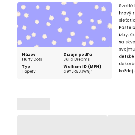
Svetlé
hravý 
sieťot
Pastel
izby, š
sa skve
svojmu
Názov
Dizajn podľa
detské
Fluffy Dots
Julia Dreams
dekorá
Typ
Wallism ID (MPN)
každej
Tapety
a9YJRBJJW9jr