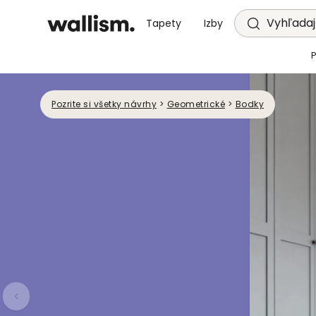
Vyhľadajt
Tapety
Izby
Pozrite si všetky návrhy
>
Geometrické
>
Bodky