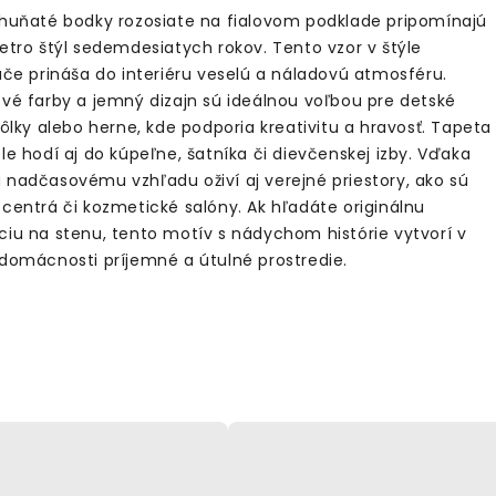
 huňaté bodky rozosiate na fialovom podklade pripomínajú
retro štýl sedemdesiatych rokov. Tento vzor v štýle
lače prináša do interiéru veselú a náladovú atmosféru.
ové farby a jemný dizajn sú ideálnou voľbou pre detské
kôlky alebo herne, kde podporia kreativitu a hravosť. Tapeta
le hodí aj do kúpeľne, šatníka či dievčenskej izby. Vďaka
 nadčasovému vzhľadu oživí aj verejné priestory, ako sú
 centrá či kozmetické salóny. Ak hľadáte originálnu
ciu na stenu, tento motív s nádychom histórie vytvorí v
 domácnosti príjemné a útulné prostredie.