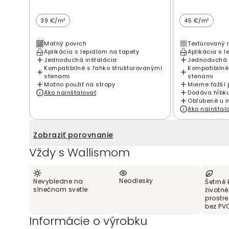
39 €/m²
45 €/m²
Matný povrch
Textúrovaný 
Aplikácia s lepidlom na tapety
Aplikácia s l
Jednoduchá inštalácia
Jednoduchá 
Kompatibilné s ľahko štruktúrovanými
Kompatibilné
stenami
stenami
Možno použiť na stropy
Mierne ťažší 
Ako nainštalovať
Dodáva hĺbku
Obľúbené u i
Ako nainštal
Zobraziť porovnanie
Vždy s Wallismom
Neodlesky
Nevybledne na
Šetrné 
slnečnom svetle
životn
prostr
bez PV
Informácie o výrobku