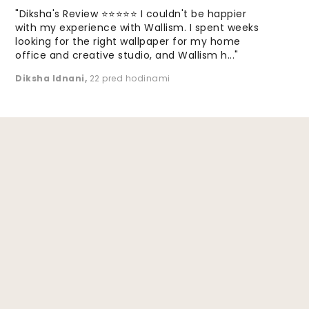
"Diksha's Review ⭐⭐⭐⭐⭐ I couldn't be happier
with my experience with Wallism. I spent weeks
looking for the right wallpaper for my home
office and creative studio, and Wallism h..."
Diksha Idnani
,
22 pred hodinami