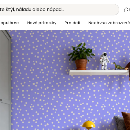
e štýl, náladu alebo nápad...
Populárne
Nové prírastky
Pre deti
Nedávno zobrazené