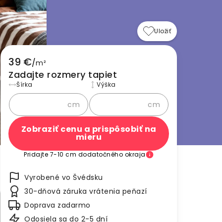
Uložiť
39 €
/
m²
Zadajte rozmery tapiet
Šírka
Výška
cm
cm
Zobraziť cenu a prispôsobiť na
mieru
Pridajte 7-10 cm dodatočného okraja
Vyrobené vo Švédsku
30-dňová záruka vrátenia peňazí
Doprava zadarmo
Odosiela sa do 2-5 dní