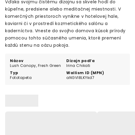
Vďaka svojmu čistému dizajnu sa skvele hodí do
kúpeľne, predsiene alebo meditačnej miestnosti. V
komerčných priestoroch vynikne v hotelovej hale,
kaviarni či v prostredí kozmetického salónu a
kaderníctva. Vneste do svojho domova kúsok prírody
pomocou tohto súčasného umenia, ktoré premení
každú stenu na oázu pokoja.
Názov
Dizajn podľa
Lush Canopy, Fresh Green
Irina Chikati
Typ
Wallism ID (MPN)
Fototapeta
aNGVl8LKYkd7