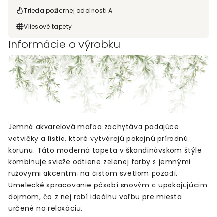
Trieda požiarnej odolnosti A
Vliesové tapety
Informácie o výrobku
Jemná akvarelová maľba zachytáva padajúce
vetvičky a lístie, ktoré vytvárajú pokojnú prírodnú
korunu. Táto moderná tapeta v škandinávskom štýle
kombinuje svieže odtiene zelenej farby s jemnými
ružovými akcentmi na čistom svetlom pozadí.
Umelecké spracovanie pôsobí snovým a upokojujúcim
dojmom, čo z nej robí ideálnu voľbu pre miesta
určené na relaxáciu.