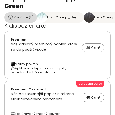
Green
Variácie (11)
Lush Canopy, Bright
Lush Canopy
K dispozícii ako
Premium
Náš klasický prémiový papier, ktorý
39 €/m²
sa dá použiť všade
Matný povrch
Aplikácia s lepidlom na tapety
Jednoduchá inštalácia
Obľúbená voľba
Premium Textured
Náš najluxusnejší papier s mierne
45 €/m²
štruktúrovaným povrchom
Textúrovaný matný povrch