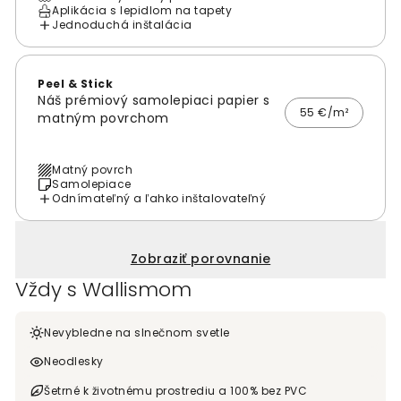
Aplikácia s lepidlom na tapety
Jednoduchá inštalácia
Peel & Stick
Náš prémiový samolepiaci papier s
55 €/m²
matným povrchom
Matný povrch
Samolepiace
Odnímateľný a ľahko inštalovateľný
Zobraziť porovnanie
Vždy s Wallismom
Nevybledne na slnečnom svetle
Neodlesky
Šetrné k životnému prostrediu a 100% bez PVC