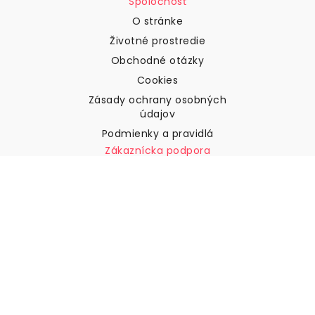
Spoločnosť
O stránke
Životné prostredie
Obchodné otázky
Cookies
Zásady ochrany osobných
údajov
Podmienky a pravidlá
Zákaznícka podpora
Kontaktujte nás
Vrátenie tovaru a náhrady
Preprava
Ako zmerať stenu
Ako zavesiť tapety
Ako nainštalovať samolepiace
ČASTO KLADENÉ OTÁZKY
Tapety články