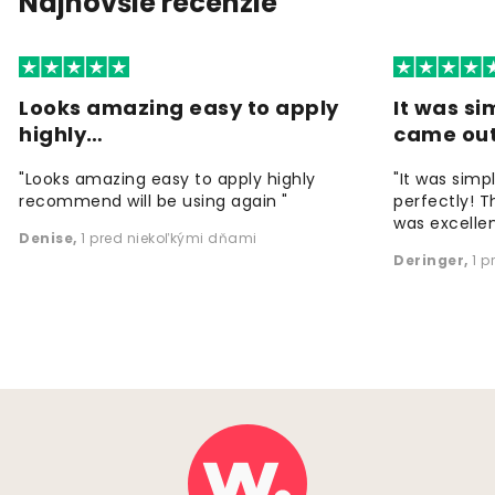
Najnovšie recenzie
Looks amazing easy to apply
It was si
highly…
came ou
"Looks amazing easy to apply highly
"It was simp
recommend will be using again "
perfectly! T
was excellen
Denise
,
1 pred niekoľkými dňami
Deringer
,
1 p