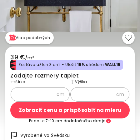
Viac podobných
39 €
/
m²
Zostáva už len 3 dní! - Uložiť
15%
s kódom
WALL15
Zadajte rozmery tapiet
Šírka
Výška
cm
cm
Zobraziť cenu a prispôsobiť na mieru
Pridajte 7-10 cm dodatočného okraja
Vyrobené vo Švédsku