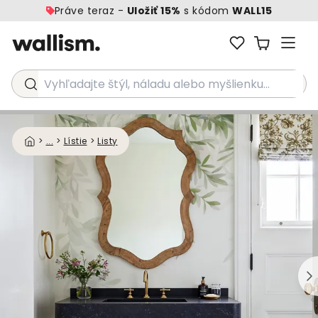
Práve teraz -
Uložiť 15%
s kódom
WALL15
Vyhľadajte štýl, náladu alebo myšlienku...
>
...
>
Lístie
>
Listy