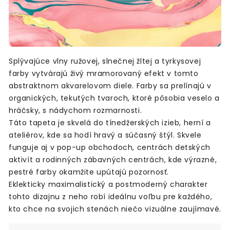
Splývajúce vlny ružovej, slnečnej žltej a tyrkysovej
farby vytvárajú živý mramorovaný efekt v tomto
abstraktnom akvarelovom diele. Farby sa prelínajú v
organických, tekutých tvaroch, ktoré pôsobia veselo a
hráčsky, s nádychom rozmarnosti.
Táto tapeta je skvelá do tínedžerských izieb, herní a
ateliérov, kde sa hodí hravý a súčasný štýl. Skvele
funguje aj v pop-up obchodoch, centrách detských
aktivít a rodinných zábavných centrách, kde výrazné,
pestré farby okamžite upútajú pozornosť.
Eklekticky maximalistický a postmoderný charakter
tohto dizajnu z neho robí ideálnu voľbu pre každého,
kto chce na svojich stenách niečo vizuálne zaujímavé.