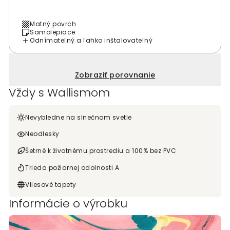
Matný povrch
Samolepiace
Odnímateľný a ľahko inštalovateľný
Zobraziť porovnanie
Vždy s Wallismom
Nevybledne na slnečnom svetle
Neodlesky
Šetrné k životnému prostrediu a 100% bez PVC
Trieda požiarnej odolnosti A
Vliesové tapety
Informácie o výrobku