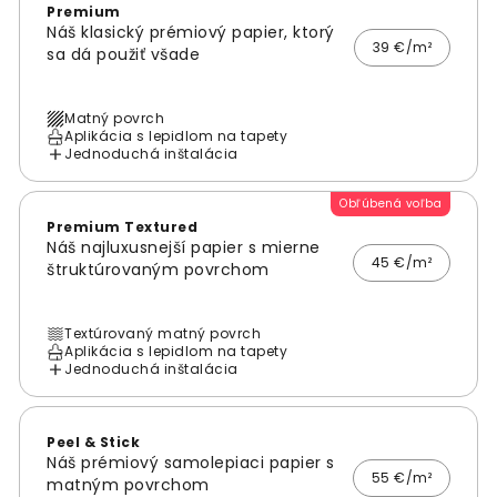
Premium
Náš klasický prémiový papier, ktorý
39 €/m²
sa dá použiť všade
Matný povrch
Aplikácia s lepidlom na tapety
Jednoduchá inštalácia
Obľúbená voľba
Premium Textured
Náš najluxusnejší papier s mierne
45 €/m²
štruktúrovaným povrchom
Textúrovaný matný povrch
Aplikácia s lepidlom na tapety
Jednoduchá inštalácia
Peel & Stick
Náš prémiový samolepiaci papier s
55 €/m²
matným povrchom