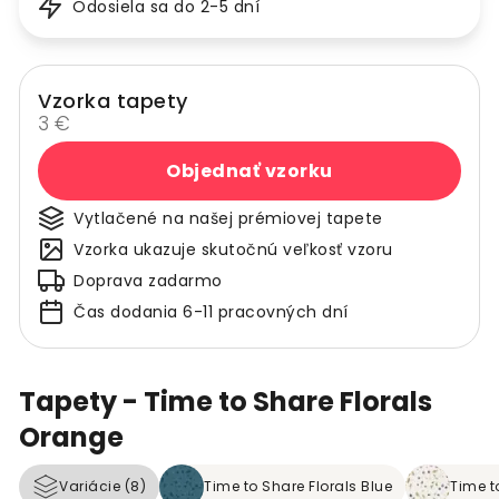
Odosiela sa do 2-5 dní
Vzorka tapety
3 €
Objednať vzorku
Vytlačené na našej prémiovej tapete
Vzorka ukazuje skutočnú veľkosť vzoru
Doprava zadarmo
Čas dodania 6-11 pracovných dní
Tapety - Time to Share Florals
Orange
Variácie (8)
Time to Share Florals Blue
Time t