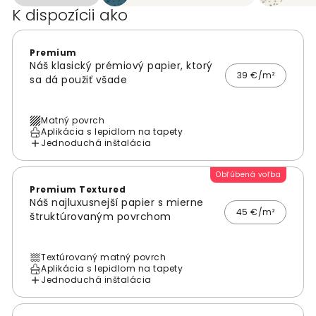
K dispozícii ako
Premium
Náš klasický prémiový papier, ktorý
39 €/m²
sa dá použiť všade
Matný povrch
Aplikácia s lepidlom na tapety
Jednoduchá inštalácia
Obľúbená voľba
Premium Textured
Náš najluxusnejší papier s mierne
45 €/m²
štruktúrovaným povrchom
Textúrovaný matný povrch
Aplikácia s lepidlom na tapety
Jednoduchá inštalácia