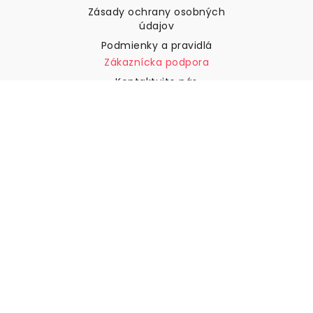
Zásady ochrany osobných
údajov
Podmienky a pravidlá
Zákaznícka podpora
Kontaktujte nás
Vrátenie tovaru a náhrady
Preprava
Ako zmerať stenu
Ako zavesiť tapety
Ako nainštalovať samolepiace
ČASTO KLADENÉ OTÁZKY
Tapety články
Vyberte svoju polohu
Správa nastavení súborov cookie
© 2026 WALLISM, Rainbow bay AB. Všetky práva