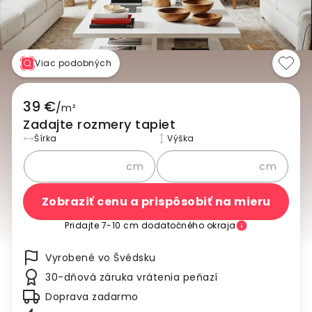
Viac podobných
39 €
/
m²
Zadajte rozmery tapiet
Šírka
Výška
cm
cm
Zobraziť cenu a prispôsobiť na mieru
Pridajte 7-10 cm dodatočného okraja
Vyrobené vo Švédsku
30-dňová záruka vrátenia peňazí
Doprava zadarmo