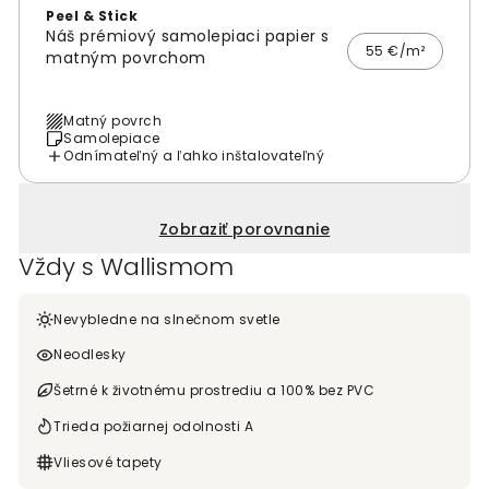
Peel & Stick
Náš prémiový samolepiaci papier s
55 €/m²
matným povrchom
Matný povrch
Samolepiace
Odnímateľný a ľahko inštalovateľný
Zobraziť porovnanie
Vždy s Wallismom
Nevybledne na slnečnom svetle
Neodlesky
Šetrné k životnému prostrediu a 100% bez PVC
Trieda požiarnej odolnosti A
Vliesové tapety