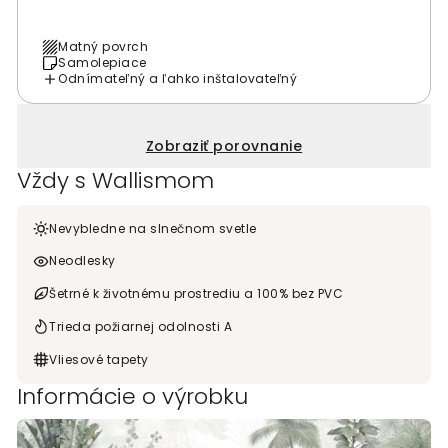
Matný povrch
Samolepiace
Odnímateľný a ľahko inštalovateľný
Zobraziť porovnanie
Vždy s Wallismom
Nevybledne na slnečnom svetle
Neodlesky
Šetrné k životnému prostrediu a 100% bez PVC
Trieda požiarnej odolnosti A
Vliesové tapety
Informácie o výrobku