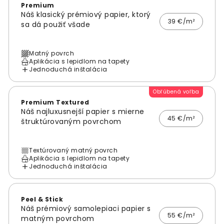
Premium
Náš klasický prémiový papier, ktorý
39 €/m²
sa dá použiť všade
Matný povrch
Aplikácia s lepidlom na tapety
Jednoduchá inštalácia
Obľúbená voľba
Premium Textured
Náš najluxusnejší papier s mierne
45 €/m²
štruktúrovaným povrchom
Textúrovaný matný povrch
Aplikácia s lepidlom na tapety
Jednoduchá inštalácia
Peel & Stick
Náš prémiový samolepiaci papier s
55 €/m²
matným povrchom