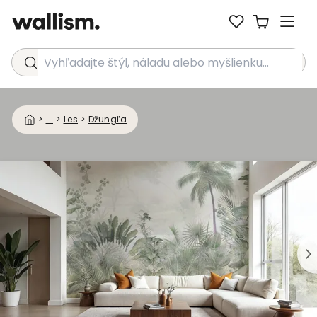
Vyhľadajte štýl, náladu alebo myšlienku...
>
...
>
Les
>
Džungľa