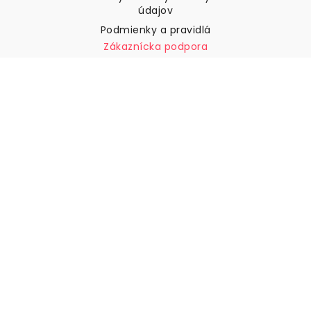
údajov
Podmienky a pravidlá
Zákaznícka podpora
Kontaktujte nás
Vrátenie tovaru a náhrady
Preprava
Ako zmerať stenu
Ako zavesiť tapety
Ako nainštalovať samolepiace
ČASTO KLADENÉ OTÁZKY
Tapety články
Vyberte svoju polohu
Správa nastavení súborov cookie
© 2026 WALLISM, Rainbow bay AB. Všetky práva
vyhradené.
Stockholm, Sweden