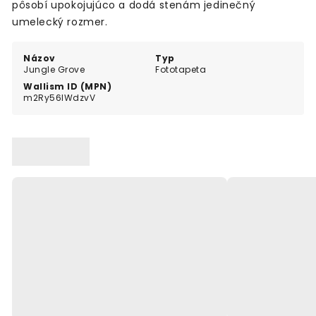
pôsobí upokojujúco a dodá stenám jedinečný
umelecký rozmer.
Názov
Typ
Jungle Grove
Fototapeta
Wallism ID (MPN)
m2Ry56lWdzvV