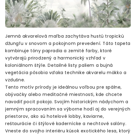
Jemná akvarelová maľba zachytáva hustú tropickú
džungľu v snovom a pokojnom prevedení. Táto tapeta
kombinuje tóny papradia a zemité farby, ktoré
vytvárajú prirodzený a harmonický vzhľad v
koloniálnom štýle. Detailné listy paliem a bujná
vegetácia pôsobia vďaka technike akvarelu mäkko a
vzdušne.
Tento motív prírody je ideálnou voľbou pre spálne,
obývačky alebo meditačné miestnosti, kde chcete
navodiť pocit pokoja. Svojím historickým nádychom a
jemným spracovaním sa výborne hodí aj do verejných
priestorov, ako sú hotelové lobby, kaviarne,
reštaurácie či štýlové kadernícke a nechtové salóny.
Vneste do svojho interiéru kúsok exotického lesa, ktorý