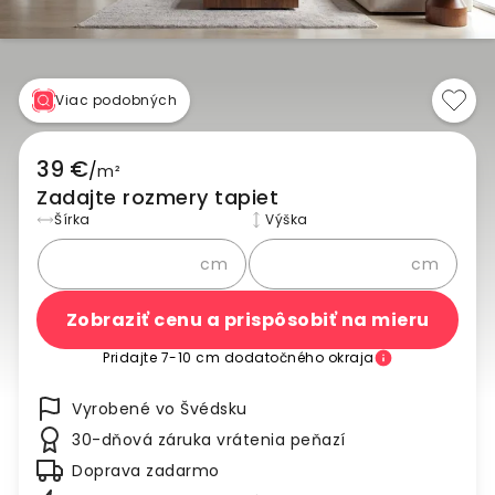
Viac podobných
39 €
/
m²
Zadajte rozmery tapiet
Šírka
Výška
cm
cm
Zobraziť cenu a prispôsobiť na mieru
Pridajte 7-10 cm dodatočného okraja
Vyrobené vo Švédsku
30-dňová záruka vrátenia peňazí
Doprava zadarmo