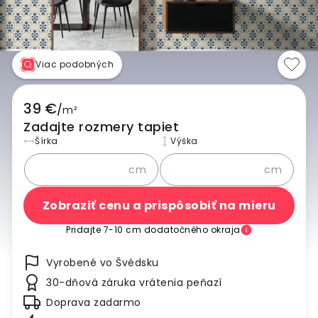
Viac podobných
39 €
/
m²
Zadajte rozmery tapiet
Šírka
Výška
cm
cm
Zobraziť cenu a prispôsobiť na mieru
Pridajte 7-10 cm dodatočného okraja
Vyrobené vo Švédsku
30-dňová záruka vrátenia peňazí
Doprava zadarmo