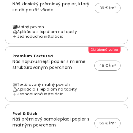
Náš klasický prémiový papier, ktorý
39 €/m²
sa dá použiť všade
Matný povrch
Aplikácia s lepidlom na tapety
Jednoduchá inštalácia
Obľúbená voľba
Premium Textured
Náš najluxusnejší papier s mierne
45 €/m²
štruktúrovaným povrchom
Textúrovaný matný povrch
Aplikácia s lepidlom na tapety
Jednoduchá inštalácia
Peel & Stick
Náš prémiový samolepiaci papier s
55 €/m²
matným povrchom