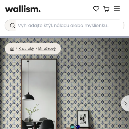
Vyhľadajte štýl, náladu alebo myšlienku...
>
Klasický
>
Mriežkový