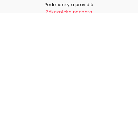
Podmienky a pravidlá
Zákaznícka podpora
Kontaktujte nás
Vrátenie tovaru a náhrady
Preprava
Ako zmerať stenu
Ako zavesiť tapety
Ako nainštalovať samolepiace
ČASTO KLADENÉ OTÁZKY
Tapety články
Vyberte svoju polohu
Správa nastavení súborov cookie
© 2026 WALLISM, Rainbow bay AB. Všetky práva
vyhradené.
Stockholm, Sweden