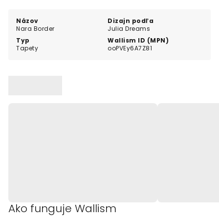
Názov
Dizajn podľa
Nara Border
Julia Dreams
Typ
Wallism ID (MPN)
Tapety
ooPVEy6A7Z81
Ako funguje Wallism