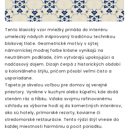
Tento klasický vzor mriežky prináša do interiéru
umelecký nádych inšpirovaný tradičnou technikou
blokovej tlače. Geometrické motívy v sýtej
námorníckej modrej farbe krásne vynikajú na
neutrálnom podklade, čím vytvárajú upokojujúci a
nadčasový dojem. Dizajn čerpá z historických období
a koloniálneho štýlu, pričom pôsobí veľmi čisto a
usporiadane.
Tapeta je skvelou voľbou pre domov aj verejné
priestory. Vynikne v kuchyni alebo kúpeľni, kde dodá
stenám ráz a hĺbku. Vďaka svojmu rafinovanému
vzhľadu sa výborne hodí aj do komerčných interiérov,
ako sú hotely, prímorské rezorty, kaviarne či
stredomorské reštaurácie. Tento rýdzi štýl vnesie do
každej miestnosti harmóniu a pocit poriadku.