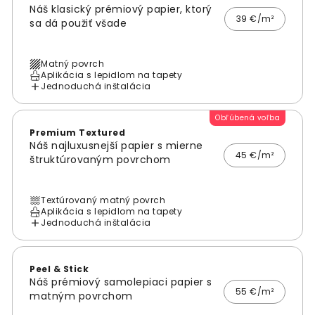
Náš klasický prémiový papier, ktorý
39 €/m²
sa dá použiť všade
Matný povrch
Aplikácia s lepidlom na tapety
Jednoduchá inštalácia
Obľúbená voľba
Premium Textured
Náš najluxusnejší papier s mierne
45 €/m²
štruktúrovaným povrchom
Textúrovaný matný povrch
Aplikácia s lepidlom na tapety
Jednoduchá inštalácia
Peel & Stick
Náš prémiový samolepiaci papier s
55 €/m²
matným povrchom