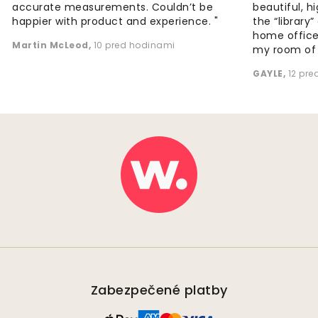
accurate measurements. Couldn’t be
beautiful, h
happier with product and experience. "
the “library
home office
Martin McLeod
,
10 pred hodinami
my room of d
GAYLE
,
12 pr
Zabezpečené platby