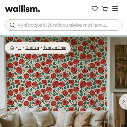
Vyhľadajte štýl, náladu alebo myšlienku...
>
...
>
Grafika
>
Tvary a línie