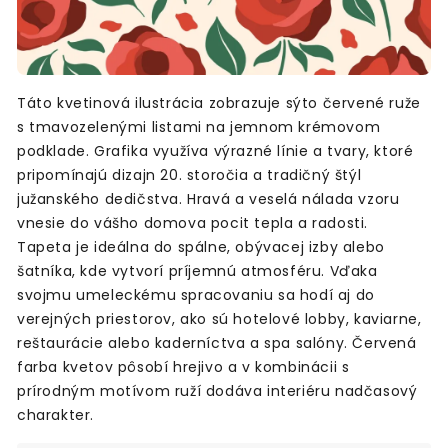
Táto kvetinová ilustrácia zobrazuje sýto červené ruže
s tmavozelenými listami na jemnom krémovom
podklade. Grafika využíva výrazné línie a tvary, ktoré
pripomínajú dizajn 20. storočia a tradičný štýl
južanského dedičstva. Hravá a veselá nálada vzoru
vnesie do vášho domova pocit tepla a radosti.
Tapeta je ideálna do spálne, obývacej izby alebo
šatníka, kde vytvorí príjemnú atmosféru. Vďaka
svojmu umeleckému spracovaniu sa hodí aj do
verejných priestorov, ako sú hotelové lobby, kaviarne,
reštaurácie alebo kaderníctva a spa salóny. Červená
farba kvetov pôsobí hrejivo a v kombinácii s
prírodným motívom ruží dodáva interiéru nadčasový
charakter.