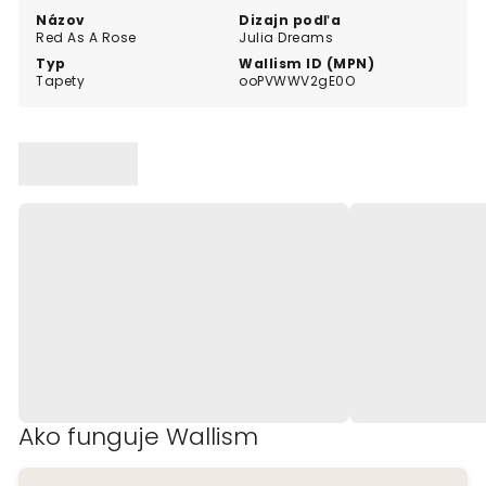
Názov
Dizajn podľa
Red As A Rose
Julia Dreams
Typ
Wallism ID (MPN)
Tapety
ooPVWWV2gE0O
Ako funguje Wallism