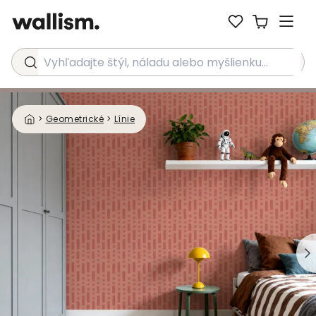
Vyhľadajte štýl, náladu alebo myšlienku...
>
Geometrické
>
Línie