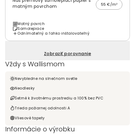
Náš prémiový samolepiaci papier s
55 €/m²
matným povrchom
Matný povrch
Samolepiace
Odnímateľný a ľahko inštalovateľný
Zobraziť porovnanie
Vždy s Wallismom
Nevybledne na slnečnom svetle
Neodlesky
Šetrné k životnému prostrediu a 100% bez PVC
Trieda požiarnej odolnosti A
Vliesové tapety
Informácie o výrobku