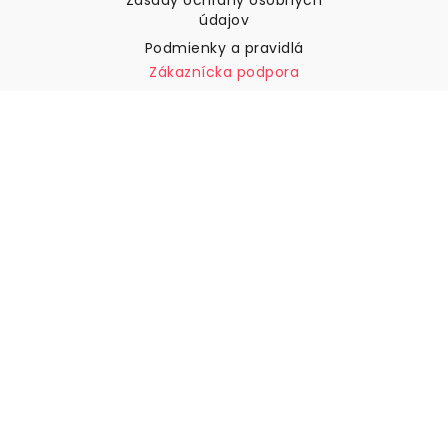
Zásady ochrany osobných
údajov
Podmienky a pravidlá
Zákaznícka podpora
Kontaktujte nás
Vrátenie tovaru a náhrady
Preprava
Ako zmerať stenu
Ako zavesiť tapety
Ako nainštalovať samolepiace
ČASTO KLADENÉ OTÁZKY
Tapety články
Vyberte svoju polohu
Správa nastavení súborov cookie
© 2026 WALLISM, Rainbow bay AB. Všetky práva
vyhradené.
Stockholm, Sweden