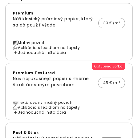
Premium
Náš klasický prémiový papier, ktorý
39 €/m²
sa dá použiť všade
Matný povrch
Aplikácia s lepidlom na tapety
Jednoduchá inštalácia
Obľúbená voľba
Premium Textured
Náš najluxusnejší papier s mierne
45 €/m²
štruktúrovaným povrchom
Textúrovaný matný povrch
Aplikácia s lepidlom na tapety
Jednoduchá inštalácia
Peel & Stick