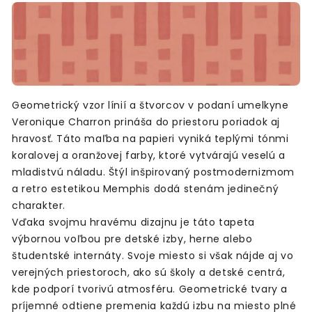
Geometrický vzor línií a štvorcov v podaní umelkyne
Veronique Charron prináša do priestoru poriadok aj
hravosť. Táto maľba na papieri vyniká teplými tónmi
koralovej a oranžovej farby, ktoré vytvárajú veselú a
mladistvú náladu. Štýl inšpirovaný postmodernizmom
a retro estetikou Memphis dodá stenám jedinečný
charakter.
Vďaka svojmu hravému dizajnu je táto tapeta
výbornou voľbou pre detské izby, herne alebo
študentské internáty. Svoje miesto si však nájde aj vo
verejných priestoroch, ako sú školy a detské centrá,
kde podporí tvorivú atmosféru. Geometrické tvary a
príjemné odtiene premenia každú izbu na miesto plné