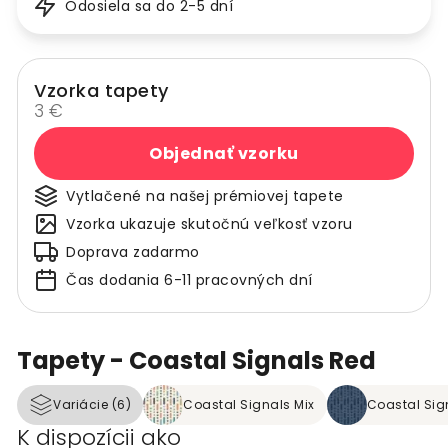
Odosiela sa do 2-5 dní
Vzorka tapety
3 €
Objednať vzorku
Vytlačené na našej prémiovej tapete
Vzorka ukazuje skutočnú veľkosť vzoru
Doprava zadarmo
Čas dodania 6-11 pracovných dní
Tapety - Coastal Signals Red
Variácie (6)
Coastal Signals Mix
Coastal Sig
K dispozícii ako