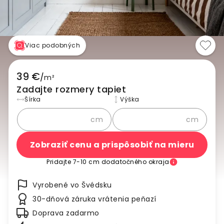
Viac podobných
39 €
/
m²
Zadajte rozmery tapiet
Šírka
Výška
cm
cm
Zobraziť cenu a prispôsobiť na mieru
Pridajte 7-10 cm dodatočného okraja
Vyrobené vo Švédsku
30-dňová záruka vrátenia peňazí
Doprava zadarmo