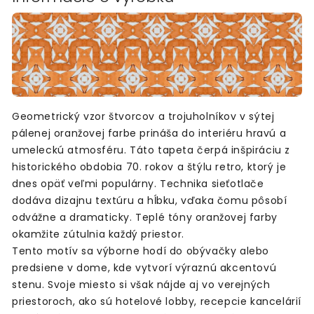
Geometrický vzor štvorcov a trojuholníkov v sýtej
pálenej oranžovej farbe prináša do interiéru hravú a
umeleckú atmosféru. Táto tapeta čerpá inšpiráciu z
historického obdobia 70. rokov a štýlu retro, ktorý je
dnes opäť veľmi populárny. Technika sieťotlače
dodáva dizajnu textúru a hĺbku, vďaka čomu pôsobí
odvážne a dramaticky. Teplé tóny oranžovej farby
okamžite zútulnia každý priestor.
Tento motív sa výborne hodí do obývačky alebo
predsiene v dome, kde vytvorí výraznú akcentovú
stenu. Svoje miesto si však nájde aj vo verejných
priestoroch, ako sú hotelové lobby, recepcie kancelárií