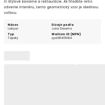
či štýlové kaviarne a reštaurácie. Ak hľadáte retro
oživenie interiéru, tento geometrický vzor je ideálnou
voľbou.
Názov
Dizajn podľa
Labyar
Julia Dreams
Typ
Wallism ID (MPN)
Tapety
qzdXR415ll6A