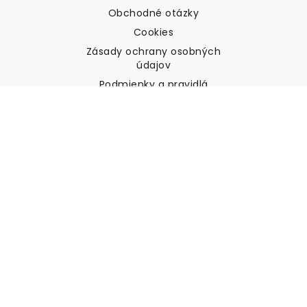
Obchodné otázky
Cookies
Zásady ochrany osobných
údajov
Podmienky a pravidlá
Zákaznícka podpora
Kontaktujte nás
Vrátenie tovaru a náhrady
Preprava
Ako zmerať stenu
Ako zavesiť tapety
Ako nainštalovať samolepiace
ČASTO KLADENÉ OTÁZKY
Tapety články
Vyberte svoju polohu