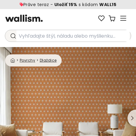
Práve teraz -
Uložiť 15%
s kódom
WALL15
Vyhľadajte štýl, náladu alebo myšlienku...
>
Povrchy
>
Dlaždice