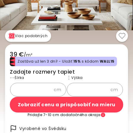
Viac podobných
39 €
/
m²
Zostáva už len 3 dní! - Uložiť
15%
s kódom
WALL15
Zadajte rozmery tapiet
Šírka
Výška
cm
cm
Zobraziť cenu a prispôsobiť na mieru
Pridajte 7-10 cm dodatočného okraja
Vyrobené vo Švédsku