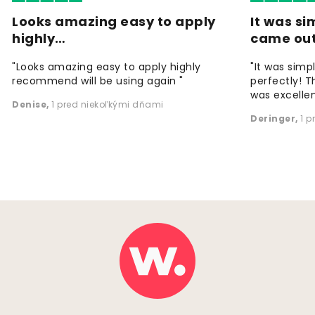
Looks amazing easy to apply
It was si
highly…
came ou
"Looks amazing easy to apply highly
"It was simp
recommend will be using again "
perfectly! T
was excellen
Denise
,
1 pred niekoľkými dňami
Deringer
,
1 p