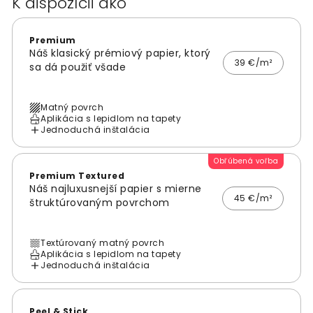
K dispozícii ako
Premium
Náš klasický prémiový papier, ktorý
39 €/m²
sa dá použiť všade
Matný povrch
Aplikácia s lepidlom na tapety
Jednoduchá inštalácia
Obľúbená voľba
Premium Textured
Náš najluxusnejší papier s mierne
45 €/m²
štruktúrovaným povrchom
Textúrovaný matný povrch
Aplikácia s lepidlom na tapety
Jednoduchá inštalácia
Peel & Stick