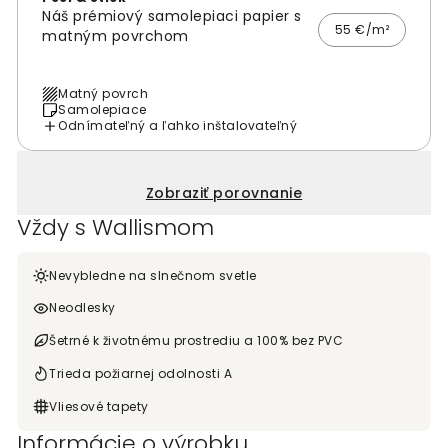
Náš prémiový samolepiaci papier s
55 €/m²
matným povrchom
Matný povrch
Samolepiace
Odnímateľný a ľahko inštalovateľný
Zobraziť porovnanie
Vždy s Wallismom
Nevybledne na slnečnom svetle
Neodlesky
Šetrné k životnému prostrediu a 100% bez PVC
Trieda požiarnej odolnosti A
Vliesové tapety
Informácie o výrobku