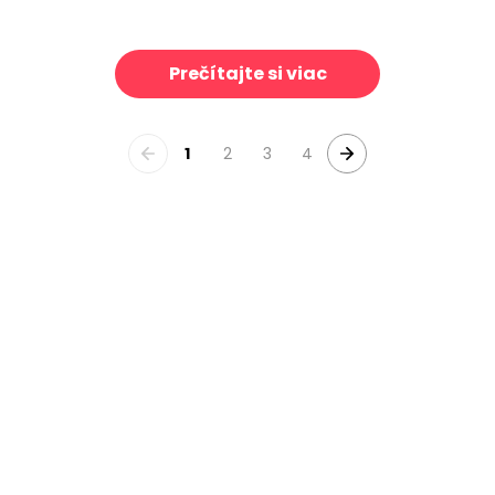
Eagle Essence
French Country II
39 €/m²
39 €/m²
Prečítajte si viac
1
2
3
4