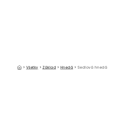
Travel Banff
Majestic 
39 €/m²
>
Všetky
>
Základ
>
Hnedá
>
Sedlová hnedá