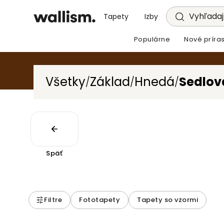
Vyhľadajt
Tapety
Izby
Populárne
Nové príras
Všetky
Základ
Hnedá
Sedlov
/
/
/
Späť
Filtre
Fototapety
Tapety so vzormi