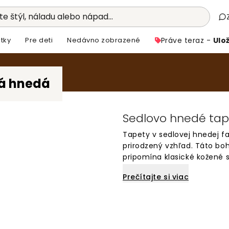
e štýl, náladu alebo nápad...
tky
Pre deti
Nedávno zobrazené
Práve teraz -
Ulož
á hnedá
Sedlovo hnedé tap
Tapety v sedlovej hnedej f
prirodzený vzhľad. Táto b
pripomína klasické kožené 
obývačiek alebo pracovní, 
Prečítajte si viac
nadčasová farba dobre ladí 
moderný. Tapety v sedlovej
charakter.