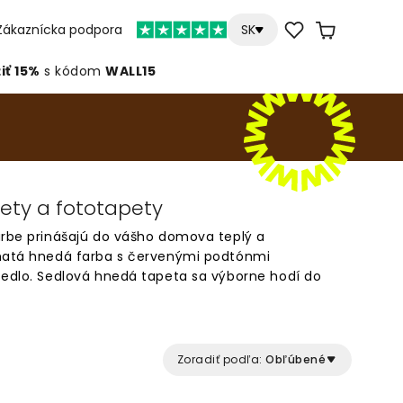
Zákaznícka podpora
SK
iť 15%
s kódom
WALL15
ety a fototapety
arbe prinášajú do vášho domova teplý a
ohatá hnedá farba s červenými podtónmi
sedlo. Sedlová hnedá tapeta sa výborne hodí do
kde vytvára útulnú a pohostinnú atmosféru. Táto
s rôznymi štýlmi interiéru – od rustikálneho po
 hnedej farbe dodajú vášmu priestoru hĺbku a
Zoradiť podľa:
Obľúbené