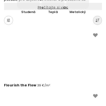
prispôsobí rôznym štýlom zariadenia. Tapety v Theme
Prečítajte si viac
farbe sú obľúbenou voľbou pre moderné domácnosti,
Studená
Teplá
Metalický
pretože ponúkajú nadčasový vzhľad, ktorý nikdy
nevyjde z módy. Či už zariaďujete obývaciu izbu alebo
spálňu, táto farba dodá vašim stenám osobitý
charakter a zároveň poskytne neutrálny základ pre
vaše dekorácie.
Flourish the Flow
39 €/m²