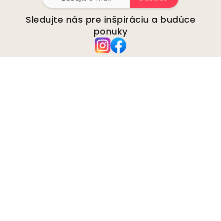
Sledujte nás pre inšpiráciu a budúce
ponuky
Spoločnosť
O stránke
Životné prostredie
Obchodné otázky
Cookies
Zásady ochrany osobných
údajov