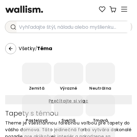
Vyhľadajte štýl, náladu alebo myšlienku...
Všetky
Téma
/
Zemitá
Výrazné
Neutrálna
Prečítajte si viac
Tapety s témou
Pastelová
Svetlá
Tmavá
Theme je všestrannou farebnou voľbou pre tapety do
vášho domova. Táto jedinečná farba vytvára dokonalé
pozadie pre akýkoľvek interiér a prirodzene sa